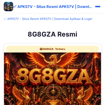
✅ APK57V - Situs Resmi APK57V | Download Aplikasi & Login
✅ APK57V - Situs Resmi APK57V | Download Aplikasi & Login
8G8GZA Resmi
🎰 8G8GZA · Terbaru